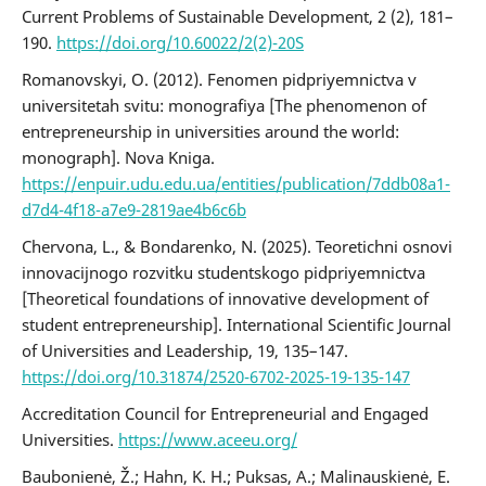
Current Problems of Sustainable Development, 2 (2), 181–
190.
https://doi.org/10.60022/2(2)-20S
Romanovskyi, O. (2012). Fenomen pidpriyemnictva v
universitetah svitu: monografiya [The phenomenon of
entrepreneurship in universities around the world:
monograph]. Nova Kniga.
https://enpuir.udu.edu.ua/entities/publication/7ddb08a1-
d7d4-4f18-a7e9-2819ae4b6c6b
Chervona, L., & Bondarenko, N. (2025). Teoretichni osnovi
innovacijnogo rozvitku studentskogo pidpriyemnictva
[Theoretical foundations of innovative development of
student entrepreneurship]. International Scientific Journal
of Universities and Leadership, 19, 135–147.
https://doi.org/10.31874/2520-6702-2025-19-135-147
Accreditation Council for Entrepreneurial and Engaged
Universities.
https://www.aceeu.org/
Baubonienė, Ž.; Hahn, K. H.; Puksas, A.; Malinauskienė, E.