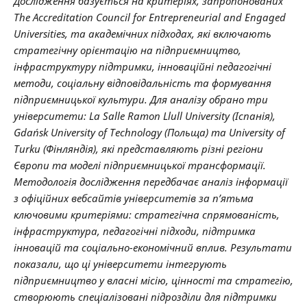
Дослідження базується на критеріях, запропонованих
The Accreditation Council for Entrepreneurial and Engaged
Universities, та академічних підходах, які включають
стратегічну орієнтацію на підприємництво,
інфраструктуру підтримки, інноваційні педагогічні
методи, соціальну відповідальність та формування
підприємницької культури. Для аналізу обрано три
університети: La Salle Ramon Llull University (Іспанія),
Gdańsk University of Technology (Польща) та University of
Turku (Фінляндія), які представляють різні регіони
Європи та моделі підприємницької трансформації.
Методологія дослідження передбачає аналіз інформації
з офіційних вебсайтів університетів за п’ятьма
ключовими критеріями: стратегічна спрямованість,
інфраструктура, педагогічні підходи, підтримка
інновацій та соціально-економічний вплив. Результати
показали, що ці університети інтегрують
підприємництво у власні місію, цінності та стратегію,
створюють спеціалізовані підрозділи для підтримки