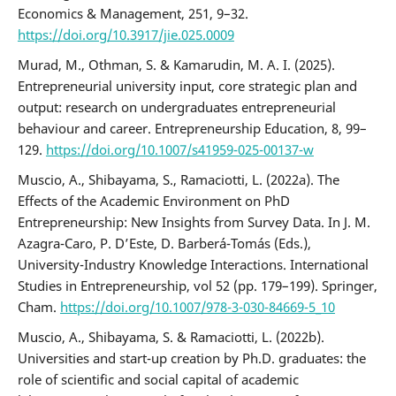
Economics & Management, 251, 9–32.
https://doi.org/10.3917/jie.025.0009
Murad, M., Othman, S. & Kamarudin, M. A. I. (2025).
Entrepreneurial university input, core strategic plan and
output: research on undergraduates entrepreneurial
behaviour and career. Entrepreneurship Education, 8, 99–
129.
https://doi.org/10.1007/s41959-025-00137-w
Muscio, A., Shibayama, S., Ramaciotti, L. (2022a). The
Effects of the Academic Environment on PhD
Entrepreneurship: New Insights from Survey Data. In J. M.
Azagra-Caro, P. D’Este, D. Barberá-Tomás (Eds.),
University-Industry Knowledge Interactions. International
Studies in Entrepreneurship, vol 52 (pp. 179–199). Springer,
Cham.
https://doi.org/10.1007/978-3-030-84669-5_10
Muscio, A., Shibayama, S. & Ramaciotti, L. (2022b).
Universities and start-up creation by Ph.D. graduates: the
role of scientific and social capital of academic