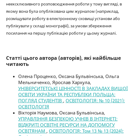
неексклюзивного розповсюдження роботи у тому вигляді, в
якому вона була опублікована цим журналом (наприклад,
розміщувати роботу в електронному сховищі установи або
публікувати у складі монографії), за умови збереження
посилання на першу публікацію роботи у цьому журналі.
Статті цього автора (авторів), які найбільше
читають
Олена Проценко, Оксана Бульвінська, Ольга
Мельниченко, Ярослав Хархула,
УНІВЕРСИТЕТСЬКІ ЦІННОСТІ В ЗАКЛАДАХ ВИЩОЇ
ОСВІТИ УКРАЇНИ ТА РЕСПУБЛІКИ ПОЛЬЩА:
ПОГЛЯД СТУДЕНТІВ
,
ОСВІТОЛОГІЯ: № 10 (2021):
ОСВІТОЛОГІЯ
Вікторія Наумова, Оксана Бульвінська,
УПРАВЛІННЯ БЕЗПЕКОЮ УЧНІВ В ІНТЕРНЕТІ:
ВІДКРИТІ ОСВІТНІ РЕСУРСИ НА ДОПОМОГУ
ОСВІТЯНАМ
,
ОСВІТОЛОГІЯ: Том 13 № 13 (2024):