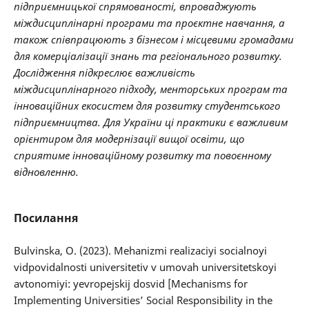
підприємницької спрямованості, впроваджують
міждисциплінарні програми та проєктне навчання, а
також співпрацюють з бізнесом і місцевими громадами
для комерціалізації знань та регіонального розвитку.
Дослідження підкреслює важливість
міждисциплінарного підходу, менторських програм та
інноваційних екосистем для розвитку студентського
підприємництва. Для України ці практики є важливим
орієнтиром для модернізації вищої освіти, що
сприятиме інноваційному розвитку та повоєнному
відновленню.
Посилання
Bulvinska, O. (2023). Mehanizmi realizaciyi socialnoyi
vidpovidalnosti universitetiv v umovah universitetskoyi
avtonomiyi: yevropejskij dosvid [Mechanisms for
Implementing Universities’ Social Responsibility in the