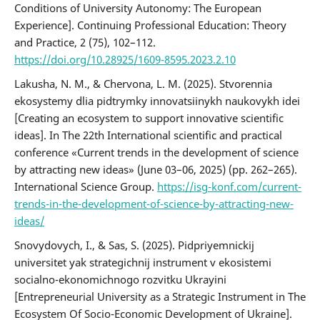
Conditions of University Autonomy: The European
Experience]. Continuing Professional Education: Theory
and Practice, 2 (75), 102–112.
https://doi.org/10.28925/1609-8595.2023.2.10
Lakusha, N. M., & Chervona, L. M. (2025). Stvorennia
ekosystemy dlia pidtrymky innovatsiinykh naukovykh idei
[Creating an ecosystem to support innovative scientific
ideas]. In The 22th International scientific and practical
conference «Current trends in the development of science
by attracting new ideas» (June 03–06, 2025) (рр. 262–265).
International Science Group.
https://isg-konf.com/current-
trends-in-the-development-of-science-by-attracting-new-
ideas/
Snovydovych, I., & Sas, S. (2025). Pidpriyemnickij
universitet yak strategichnij instrument v ekosistemi
socialno-ekonomichnogo rozvitku Ukrayini
[Entrepreneurial University as a Strategic Instrument in The
Ecosystem Of Socio-Economic Development of Ukraine].