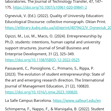
laboratories. The Journal of Technology Transfer, 47, 147–
175.
https://doi.org/10.1007/s10961-020-09841-2
Ogneviuk, V. (Ed.). (2022). Quality of University Education:
Educological Discourse: collective monograph. Oktan Print.
https://elibrary.kubg.edu.ua/id/eprint/40794/2/V_Ogneviuk_
Opizzi, M., Loi, M., Macis, O. (2024). Entrepreneurship by
Ph.D. students: intentions, human capital and university
support structures. Journal of Small Business and
Enterprise Development, 31 (2), 325–349.
https://doi.org/10.1108/JSBED-12-2022-0525
Passavanti, C., Ponsiglione, C., Primario, S., Rippa, P.
(2023). The evolution of student entrepreneurship: State of
the art and emerging research direction. The International
Journal of Management Education, 21 (2), 100820.
https://doi.org/10.1016/j.ijme.2023.100820
.
La Salle Campus Barcelona.
https://www.salleurl.edu/en
Schimperna, F., Nappo, F., & Marsigalia, B. (2022). Student