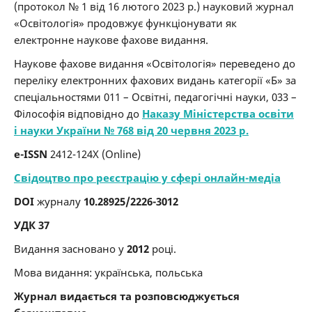
(протокол № 1 від 16 лютого 2023 р.) науковий журнал
«Освітологія» продовжує функціонувати як
електронне наукове фахове видання.
Наукове фахове видання «Освітологія» переведено до
переліку електронних фахових видань категорії «Б» за
спеціальностями 011 – Освітні, педагогічні науки, 033 –
Філософія відповідно до
Наказу Міністерства освіти
і науки України № 768 від 20 червня 2023 р.
e-ISSN
2412-124X (Online)
Свідоцтво про реєстрацію у сфері онлайн-медіа
DOI
журналу
10.28925/2226-3012
УДК 37
Видання засновано у
2012
році.
Мова видання: українська, польська
Журнал видається
та розповсюджується