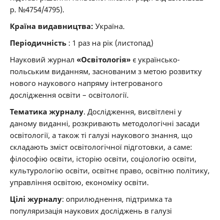
р. №4754/4795).
Країна видавництва:
Україна.
Періодичність
: 1 раз на рік (листопад)
Науковий журнал
«Освіт
ологія»
є українсько-
польським виданням, заснованим з метою розвитку
нового наукового напряму інтегрованого
дослідження освіти – освітології.
Тематика журналу
. Дослідження, висвітлені у
даному виданні, розкривають методологічні засади
освітології, а також ті галузі наукового знання, що
складають зміст освітологічної підготовки, а саме:
філософію освіти, історію освіти, соціологію освіти,
культурологію освіти, освітнє право, освітню політику,
управління освітою, економіку освіти.
Цілі журналу
: оприлюднення, підтримка та
популяризація наукових досліджень в галузі